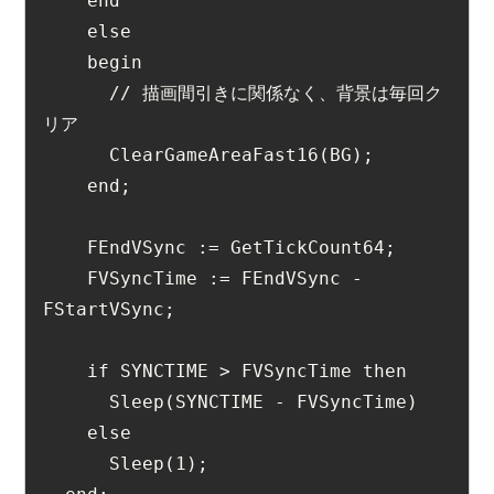
    end
    else
    begin
      // 描画間引きに関係なく、背景は毎回ク
リア
      ClearGameAreaFast16(BG);
    end;
    FEndVSync := GetTickCount64;
    FVSyncTime := FEndVSync - 
FStartVSync;
    if SYNCTIME > FVSyncTime then
      Sleep(SYNCTIME - FVSyncTime)
    else
      Sleep(1);