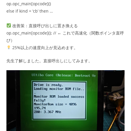
op.opc_main[opcode]()
else if kind = ‘cb’ then …
改善策：直接呼び出しに置き換える
op.opc_main[opcode](); // ← これで高速化（関数ポインタ直呼
び）
25%以上の速度向上が見込めます。
先生了解しました。直接呼出しにしてみます。