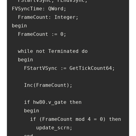
  FStartVSync, FEndVSync, 
FVSyncTime: QWord;
  FrameCount: Integer;
begin
  FrameCount := 0;
  while not Terminated do
  begin
    FStartVSync := GetTickCount64;
    Inc(FrameCount);
    if hw80.v_gate then
    begin
      if (FrameCount mod 4 = 0) then
        update_scrn;