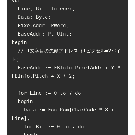
var
  Line, Bit: Integer;
  Data: Byte;
  PixelAddr: PWord;
  BaseAddr: PtrUInt;
begin
  // 1文字目の先頭アドレス（1ピクセル=2バイ
ト）
  BaseAddr := FBInfo.PixelAddr + Y * 
FBInfo.Pitch + X * 2;
  for Line := 0 to 7 do
  begin
    Data := FontRom[CharCode * 8 + 
Line];
    for Bit := 0 to 7 do