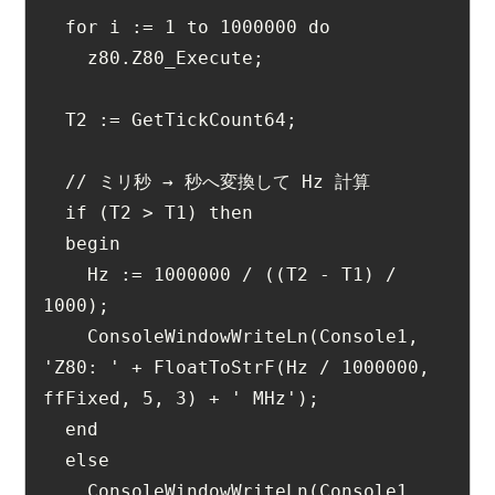
  for i := 1 to 1000000 do
    z80.Z80_Execute;
  T2 := GetTickCount64;
  // ミリ秒 → 秒へ変換して Hz 計算
  if (T2 > T1) then
  begin
    Hz := 1000000 / ((T2 - T1) / 
1000);
    ConsoleWindowWriteLn(Console1, 
'Z80: ' + FloatToStrF(Hz / 1000000, 
ffFixed, 5, 3) + ' MHz');
  end
  else
    ConsoleWindowWriteLn(Console1, 