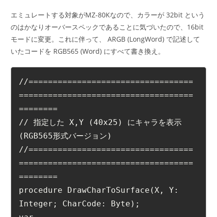
エミュレートする対象がMZ-80Kなので、カラーが 32bit という
のはかなりオーバースペックであることに気づいたので、16bit
モードに変更。これに伴って、 ARGB (LongWord) で記述して
いたコードを RGB565 (Word) にすべて書き換え。
//==================================
====================================
========
// 指定した X,Y (40x25) にキャラを表示  
(RGB565形式バージョン)
//==================================
====================================
========
procedure DrawCharToSurface(X, Y: 
Integer; CharCode: Byte);