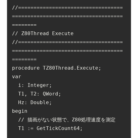
//==================================
====================================
========
// Z80Thread Execute
//==================================
====================================
========
procedure TZ80Thread.Execute;
var
  i: Integer;
  T1, T2: QWord;
  Hz: Double;
begin
  // 描画がない状態で、Z80処理速度を測定
  T1 := GetTickCount64;