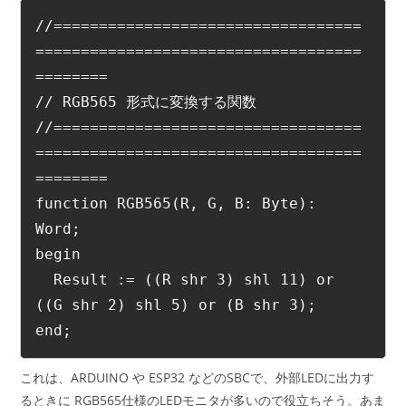
//==================================
====================================
========
// RGB565 形式に変換する関数
//==================================
====================================
========
function RGB565(R, G, B: Byte): 
Word;
begin
  Result := ((R shr 3) shl 11) or 
((G shr 2) shl 5) or (B shr 3);
end; 
これは、ARDUINO や ESP32 などのSBCで、外部LEDに出力す
るときに RGB565仕様のLEDモニタが多いので役立ちそう。あま