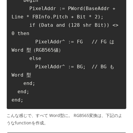
    begin
      PixelAddr := PWord(BaseAddr + 
Line * FBInfo.Pitch + Bit * 2);
      if (Data and (128 shr Bit)) <> 
0 then
        PixelAddr^ := FG   // FG は 
Word 型（RGB565値）
      else
        PixelAddr^ := BG;  // BG も 
Word 型
    end;
  end;
end; 
こんな感じで、すべて Word型に。 RGB565変換は、下記のよ
うなfunctionを作成。