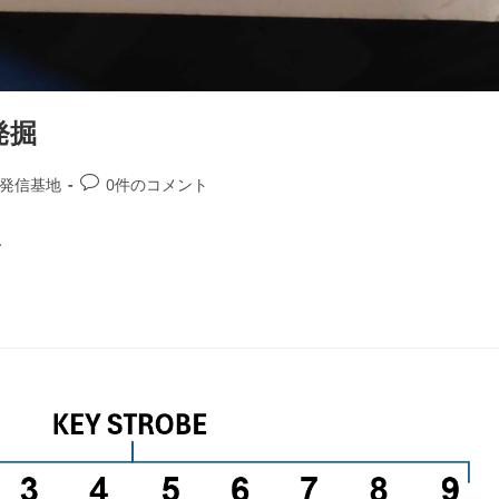
発掘
発信基地
0件のコメント
…