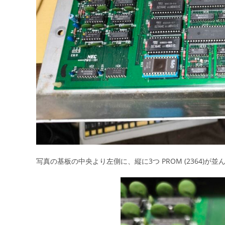
写真の基板の中央より左側に、縦に3つ PROM (2364)が並ん